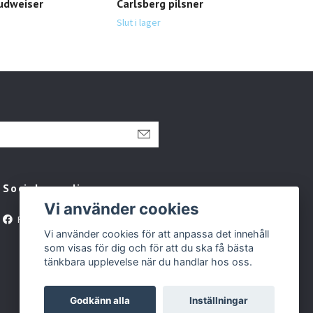
Budweiser
Carlsberg pilsner
Mil
Slut i lager
Slut 
Sociala medier
Vi använder cookies
Facebook
Vi använder cookies för att anpassa det innehåll
som visas för dig och för att du ska få bästa
tänkbara upplevelse när du handlar hos oss.
Godkänn alla
Inställningar