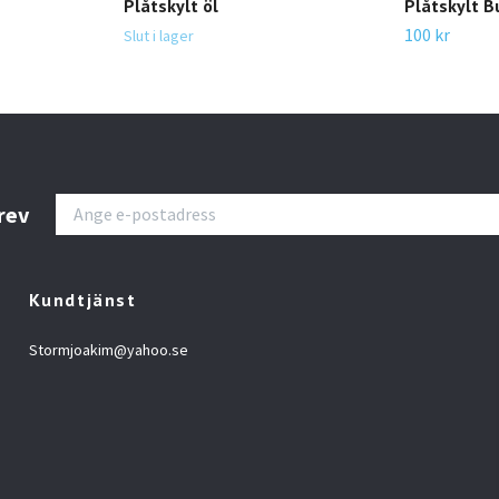
Plåtskylt öl
Plåtskylt 
100 kr
Slut i lager
rev
Kundtjänst
Stormjoakim@yahoo.se