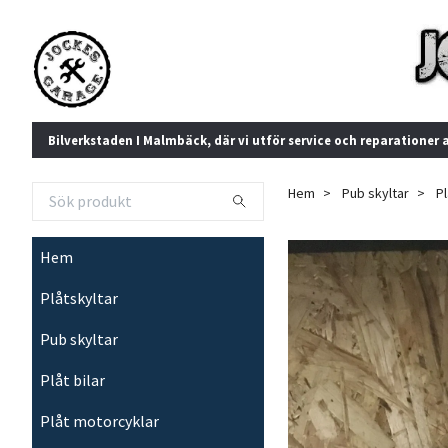
Bilverkstaden I Malmbäck, där vi utför service och reparationer 
Hem
Pub skyltar
Pl
Hem
Plåtskyltar
Pub skyltar
Plåt bilar
Plåt motorcyklar