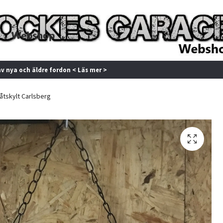
av nya och äldre fordon < Läs mer >
åtskylt Carlsberg