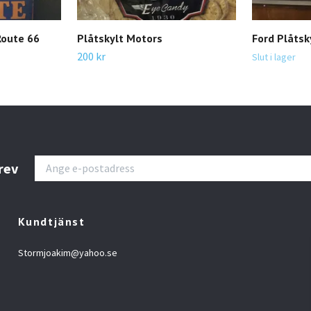
Route 66
Plåtskylt Motors
Ford Plåtsk
200 kr
Slut i lager
rev
Kundtjänst
Stormjoakim@yahoo.se