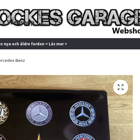
av nya och äldre fordon < Läs mer >
rcedes-Benz