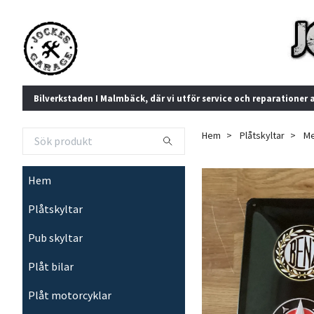
Bilverkstaden I Malmbäck, där vi utför service och reparationer 
Hem
Plåtskyltar
Me
Hem
Plåtskyltar
Pub skyltar
Plåt bilar
Plåt motorcyklar