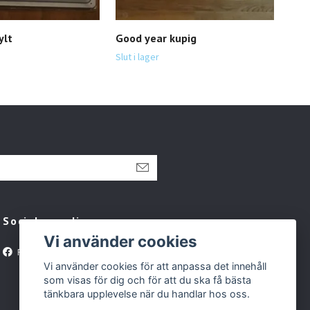
ylt
Good year kupig
Rou
100 
Slut i lager
Sociala medier
Vi använder cookies
Facebook
Vi använder cookies för att anpassa det innehåll
som visas för dig och för att du ska få bästa
tänkbara upplevelse när du handlar hos oss.