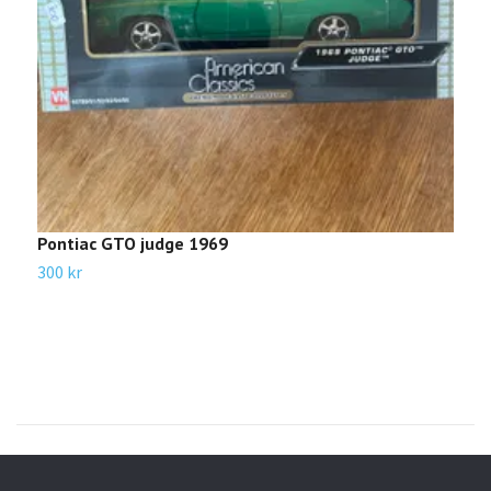
Pontiac GTO judge 1969
C
300 kr
Sl