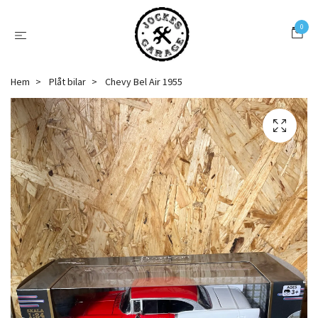
0
Hem
Plåt bilar
Chevy Bel Air 1955